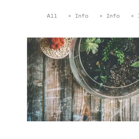
All
+ Info
+ Info
+ 
Bonsai pot
Office Design