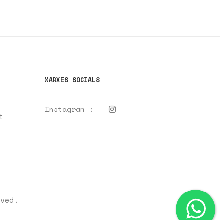
XARXES SOCIALS
Instagram :
t
rved.