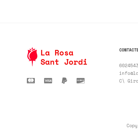
CONTACT
602454
info@l
C\ Gir
Copy