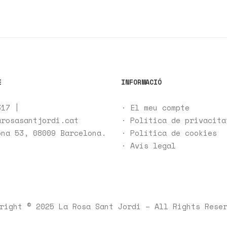
E
INFORMACIÓ
317
|
·
El meu compte
arosasantjordi.cat
·
Política de privacita
ona 53,
08009
Barcelona.
· Política de cookies
·
Avís legal
right © 2025 La Rosa Sant Jordi – All Rights Rese