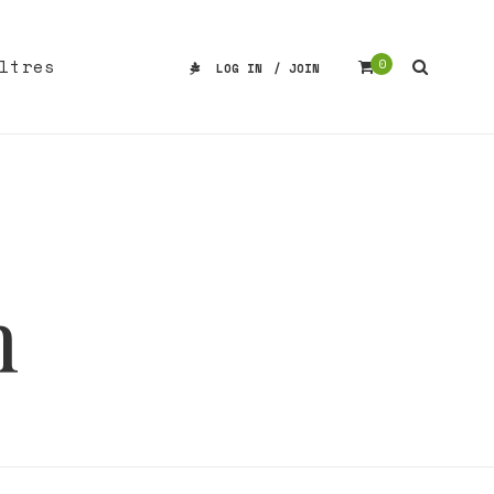
ltres
0
LOG IN
/
JOIN
n